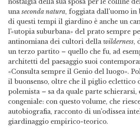
nostalgia della sua sposa per le colline del
una
seconda natura
, foggiata dall'uomo in
di questi tempi il giardino è anche un ca
l'«utopia suburbana» del prato sempre pe
antinomiana dei cultori della
wilderness
, 
un terzo partito – quello che fu, ad esem
architetti del paesaggio suoi contempora
«Consulta sempre il Genio del luogo». Pol
il buonsenso, oltre che il piglio eclettico
polemista – sa da quale parte schierarsi, e
congeniale: con questo volume, che riesce
autobiografia, racconto di un'odissea intel
giardinaggio empirico-teorico.