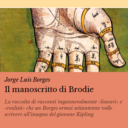
Jorge Luis Borges
Il manoscritto di Brodie
La raccolta di racconti ingannevolmente «lineari» e
«realisti» che un Borges ormai settantenne volle
scrivere all’insegna del giovane Kipling.