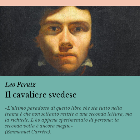
Leo Perutz
Il cavaliere svedese
«L’ultimo paradosso di questo libro che sta tutto nella
trama è che non soltanto resiste a una seconda lettura, ma
la richiede. L’ho appena sperimentato di persona: la
seconda volta è ancora meglio»
(Emmanuel Carrère).