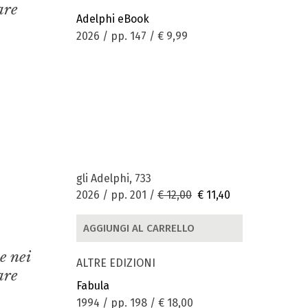
are
Adelphi eBook
2026 / pp. 147 /
€ 9,99
gli Adelphi, 733
2026 / pp. 201 /
€ 12,00
€ 11,40
AGGIUNGI AL CARRELLO
e nei
ALTRE EDIZIONI
are
Fabula
1994 / pp. 198 /
€ 18,00