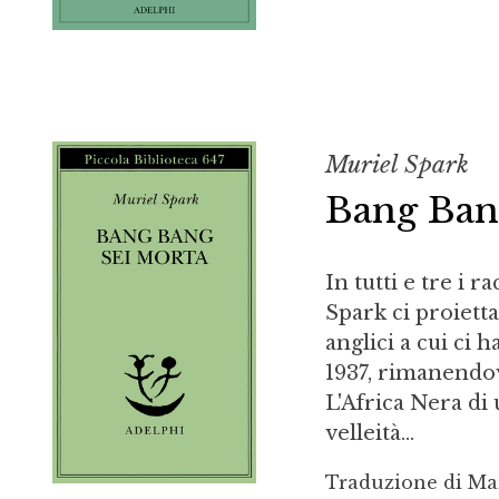
Muriel Spark
Bang Ban
In tutti e tre i
Spark ci proiett
anglici a cui ci h
1937, rimanendovi
L'Africa Nera di 
velleità...
Traduzione di Mar