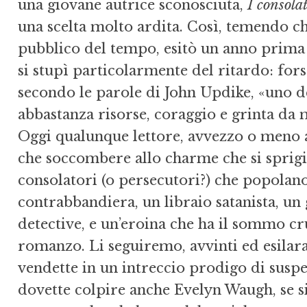
una giovane autrice sconosciuta,
I consola
una scelta molto ardita. Così, temendo che
pubblico del tempo, esitò un anno prima 
si stupì particolarmente del ritardo: forse
secondo le parole di John Updike, «uno de
abbastanza risorse, coraggio e grinta da 
Oggi qualunque lettore, avvezzo o meno a
che soccombere allo charme che si sprigi
consolatori (o persecutori?) che popolan
contrabbandiera, un libraio satanista, un
detective, e un’eroina che ha il sommo cr
romanzo. Li seguiremo, avvinti ed esilarati
vendette in un intreccio prodigo di suspen
dovette colpire anche Evelyn Waugh, se si