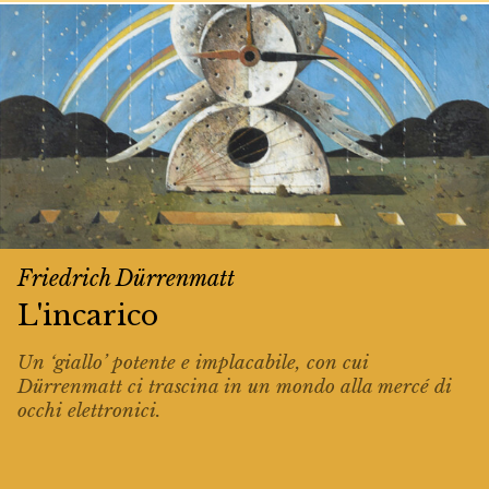
Friedrich Dürrenmatt
L'incarico
Un ‘giallo’ potente e implacabile, con cui
Dürrenmatt ci trascina in un mondo alla mercé di
occhi elettronici.