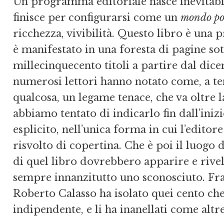
Un programma editoriale nasce inevitabil
finisce per configurarsi come un
mondo pos
ricchezza, vivibilità. Questo libro è una
è manifestato in una foresta di pagine so
millecinquecento titoli a partire dal dic
numerosi lettori hanno notato come, a tene
qualcosa, un legame tenace, che va oltre 
abbiamo tentato di indicarlo fin dall’ini
esplicito, nell’unica forma in cui l’edito
risvolto di copertina. Che è poi il luogo 
di quel libro dovrebbero apparire e rivelar
sempre innanzitutto uno sconosciuto. Fra g
Roberto Calasso ha isolato quei cento che
indipendente, e li ha inanellati come altr