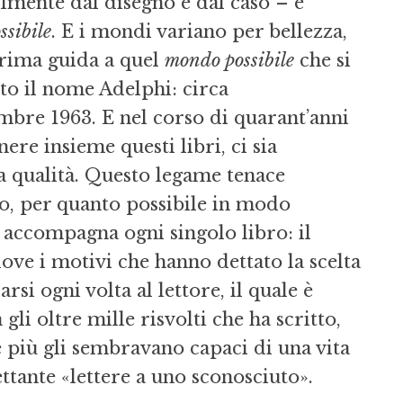
mente dal disegno e dal caso – e
sibile
. E i mondi variano per bellezza,
 prima guida a quel
mondo possibile
che si
tto il nome Adelphi: circa
embre 1963. E nel corso di quarant’anni
re insieme questi libri, ci sia
la qualità. Questo legame tenace
zio, per quanto possibile in modo
re accompagna ogni singolo libro: il
dove i motivi che hanno dettato la scelta
si ogni volta al lettore, il quale è
li oltre mille risvolti che ha scritto,
 più gli sembravano capaci di una vita
ettante «lettere a uno sconosciuto».