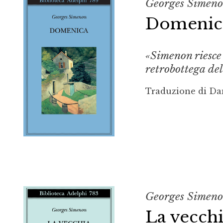
Georges Simen
Domenic
«Simenon riesce 
retrobottega de
Traduzione di Da
Georges Simen
La vecch