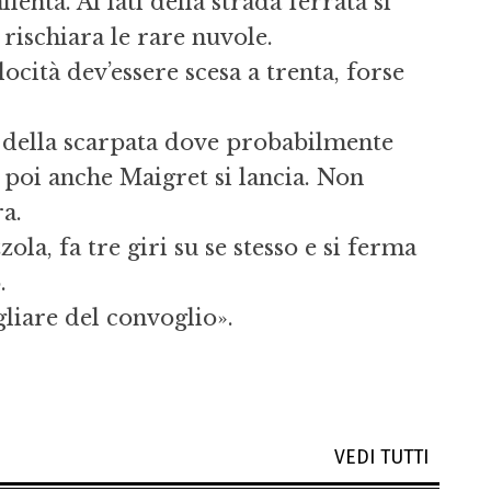
enta. Ai lati della strada ferrata si
 rischiara le rare nuvole.
locità dev’essere scesa a trenta, forse
à della scarpata dove probabilmente
, poi anche Maigret si lancia. Non
ra.
ola, fa tre giri su se stesso e si ferma
.
gliare del convoglio».
VEDI TUTTI