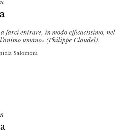
on
a
a farci entrare, in modo efficacissimo, nel
ll’animo umano» (Philippe Claudel).
niela Salomoni
on
ia