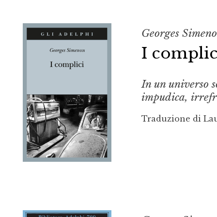
Georges Simen
I complic
In un universo s
impudica, irref
Traduzione di La