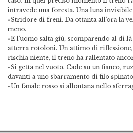
caso! In quel preciso momento il treno rall
intravede una foresta. Una luna invisibile
«Stridore di freni. Da ottanta all’ora la ve
meno.
«E l’uomo salta giù, scomparendo al di l
atterra rotoloni. Un attimo di riflessione
rischia niente, il treno ha rallentato anco
«Si getta nel vuoto. Cade su un fianco, ruzz
davanti a uno sbarramento di filo spinato
«Un fanale rosso si allontana nello sferra