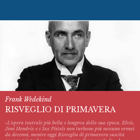
Frank Wedekind
RISVEGLIO DI PRIMAVERA
«L'opera teatrale più bella e longeva della sua epoca. Elvis,
Jimi Hendrix e i Sex Pistols non turbano più nessuno ormai
da decenni, mentre oggi
Risveglio di primavera
suscita