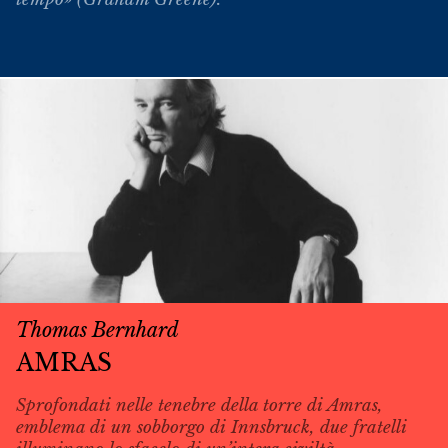
Thomas Bernhard
AMRAS
Sprofondati nelle tenebre della torre di Amras,
emblema di un sobborgo di Innsbruck, due fratelli