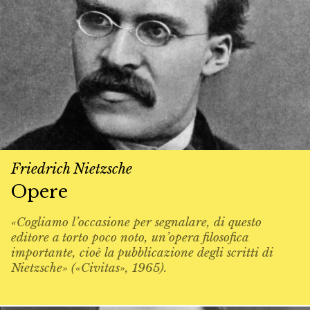
Friedrich Nietzsche
Opere
«Cogliamo l’occasione per segnalare, di questo
editore a torto poco noto, un’opera filosofica
importante, cioè la pubblicazione degli scritti di
Nietzsche» («Civitas», 1965).