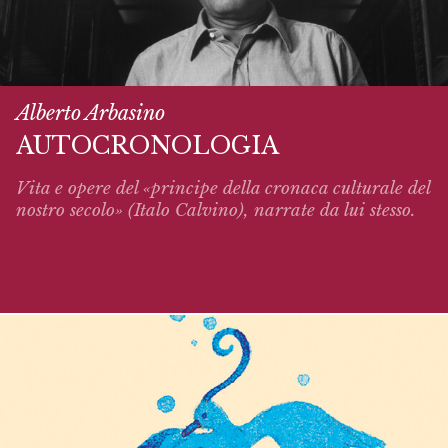
Alberto Arbasino
AUTOCRONOLOGIA
Vita e opere del «principe della cronaca culturale del
nostro secolo» (Italo Calvino),
narrate
da lui stesso.