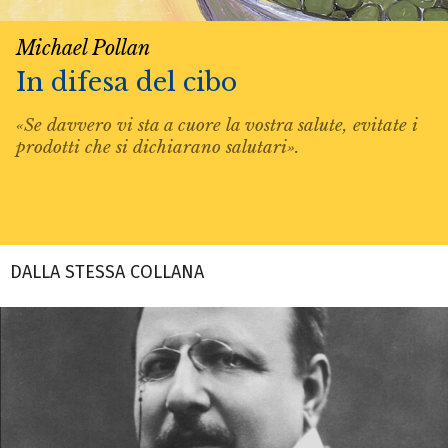
Michael Pollan
In difesa del cibo
«Se davvero vi sta a cuore la vostra salute, evitate i
prodotti che si dichiarano salutari».
DALLA STESSA COLLANA