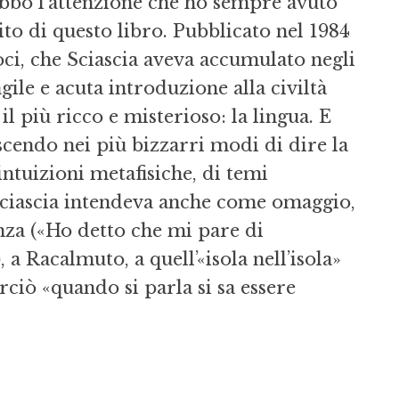
ebbo l’attenzione che ho sempre avuto
ito di questo libro. Pubblicato nel 1984
oci, che Sciascia aveva accumulato negli
gile e acuta introduzione alla civiltà
il più ricco e misterioso: la lingua. E
cendo nei più bizzarri modi di dire la
intuizioni metafisiche, di temi
e Sciascia intendeva anche come omaggio,
nza («Ho detto che mi pare di
 a Racalmuto, a quell’«isola nell’isola»
ciò «quando si parla si sa essere