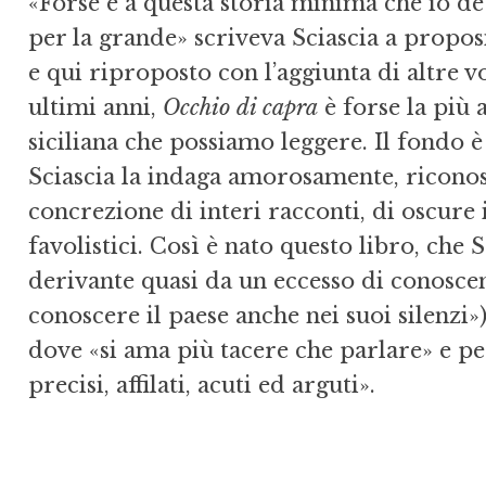
«Forse è a questa storia minima che io d
per la grande» scriveva Sciascia a propos
e qui riproposto con l’aggiunta di altre v
ultimi anni,
Occhio di capra
è forse la più a
siciliana che possiamo leggere. Il fondo è 
Sciascia la indaga amorosamente, riconos
concrezione di interi racconti, di oscure 
favolistici. Così è nato questo libro, ch
derivante quasi da un eccesso di conosce
conoscere il paese anche nei suoi silenzi»),
dove «si ama più tacere che parlare» e per
precisi, affilati, acuti ed arguti».