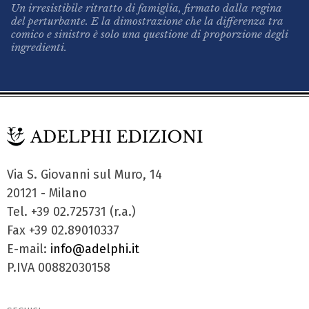
Un irresistibile ritratto di famiglia, firmato dalla regina
del perturbante. E la dimostrazione che la differenza tra
comico e sinistro è solo una questione di proporzione degli
ingredienti.
Via S. Giovanni sul Muro, 14
20121 - Milano
Tel. +39 02.725731 (r.a.)
Fax +39 02.89010337
E-mail:
info@adelphi.it
P.IVA 00882030158