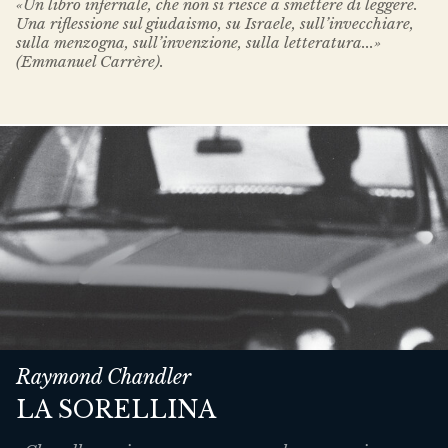
«Un libro infernale, che non si riesce a smettere di leggere.
Una riflessione sul giudaismo, su Israele, sull’invecchiare,
sulla menzogna, sull’invenzione, sulla letteratura...»
(Emmanuel Carrère).
Raymond Chandler
LA SORELLINA