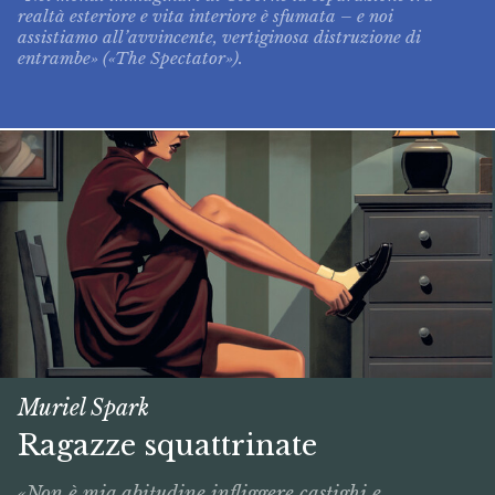
realtà esteriore e vita interiore è sfumata – e noi
assistiamo all’avvincente, vertiginosa distruzione di
entrambe» («The Spectator»).
Muriel Spark
Ragazze squattrinate
«Non è mia abitudine infliggere castighi e