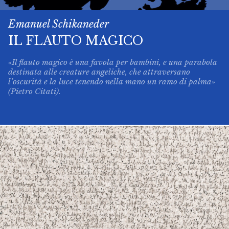
Emanuel Schikaneder
IL FLAUTO MAGICO
«Il flauto magico è una favola per bambini, e una parabola
destinata alle creature angeliche, che attraversano
l’oscurità e la luce tenendo nella mano un ramo di palma»
(Pietro Citati).