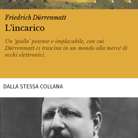
Friedrich Dürrenmatt
L'incarico
Un ‘giallo’ potente e implacabile, con cui
Dürrenmatt ci trascina in un mondo alla mercé di
occhi elettronici.
DALLA STESSA COLLANA