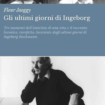
Fleur Jaeggy
Gli ultimi giorni di Ingeborg
Tre momenti dell’amicizia di una vita e il racconto
laconico, rarefatto, lacerante degli ultimi giorni di
Ingeborg Bachmann.