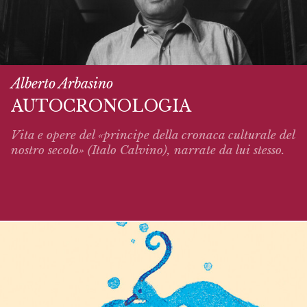
Alberto Arbasino
AUTOCRONOLOGIA
Vita e opere del «principe della cronaca culturale del
nostro secolo» (Italo Calvino),
narrate
da lui stesso.