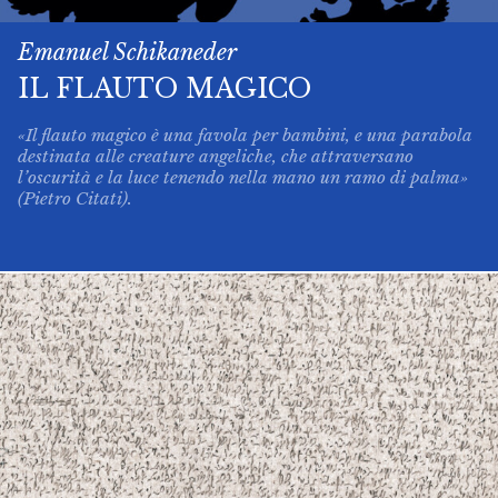
Emanuel Schikaneder
IL FLAUTO MAGICO
«Il flauto magico è una favola per bambini, e una parabola
destinata alle creature angeliche, che attraversano
l’oscurità e la luce tenendo nella mano un ramo di palma»
(Pietro Citati).