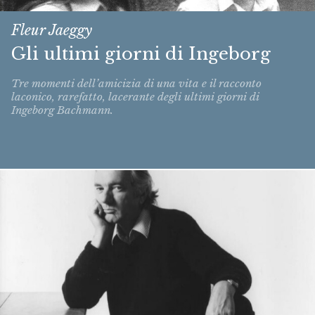
Fleur Jaeggy
Gli ultimi giorni di Ingeborg
Tre momenti dell’amicizia di una vita e il racconto
laconico, rarefatto, lacerante degli ultimi giorni di
Ingeborg Bachmann.