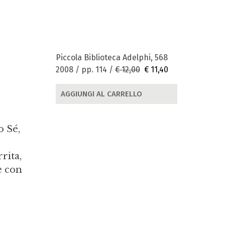
Piccola Biblioteca Adelphi, 568
2008 / pp. 114 /
€ 12,00
€ 11,40
AGGIUNGI AL CARRELLO
o Sé,
rita,
e con