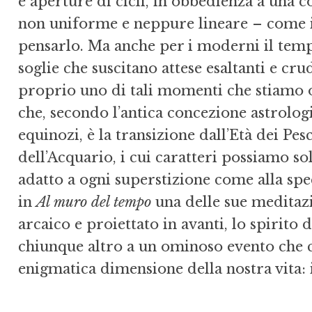
e aperture di cicli, in obbedienza a una 
non uniforme e neppure lineare – come in
pensarlo. Ma anche per i moderni il temp
soglie che suscitano attese esaltanti e crud
proprio uno di tali momenti che stiamo o
che, secondo l’antica concezione astrolog
equinozi, è la transizione dall’Età dei Pe
dell’Acquario, i cui caratteri possiamo s
adatto a ogni superstizione come alla spe
in
Al muro del tempo
una delle sue meditazi
arcaico e proiettato in avanti, lo spirito
chiunque altro a un ominoso evento che c
enigmatica dimensione della nostra vita: 