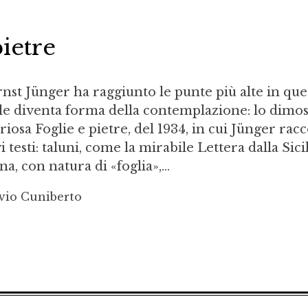
pietre
rnst Jünger ha raggiunto le punte più alte in que
stile diventa forma della contemplazione: lo dimo
osa Foglie e pietre, del 1934, in cui Jünger racc
 testi: taluni, come la mirabile Lettera dalla Sici
a, con natura di «foglia»,...
avio Cuniberto