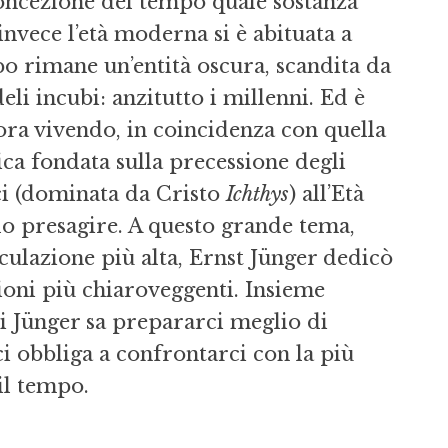
concezione del tempo quale sostanza
vece l’età moderna si è abituata a
o rimane un’entità oscura, scandita da
eli incubi: anzitutto i millenni. Ed è
ra vivendo, in coincidenza con quella
ica fondata sulla precessione degli
sci (dominata da Cristo
Ichthys
) all’Età
olo presagire. A questo grande tema,
culazione più alta, Ernst Jünger dedicò
oni più chiaroveggenti. Insieme
 di Jünger sa prepararci meglio di
i obbliga a confrontarci con la più
il tempo.