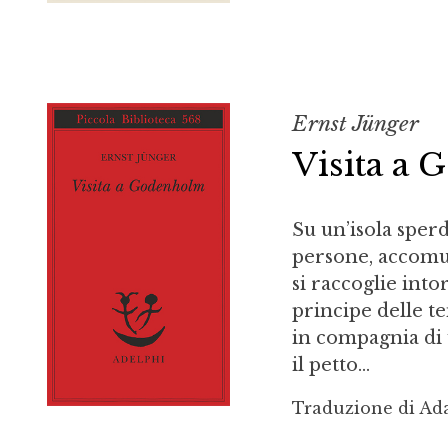
Ernst Jünger
Visita a
Su un’isola sper
persone, accomun
si raccoglie int
principe delle te
in compagnia di 
il petto...
Traduzione di Ada