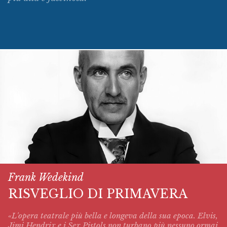
Frank Wedekind
RISVEGLIO DI PRIMAVERA
«L'opera teatrale più bella e longeva della sua epoca. Elvis,
Jimi Hendrix e i Sex Pistols non turbano più nessuno ormai