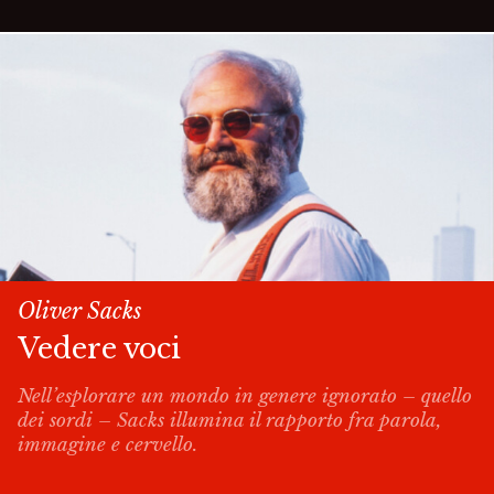
Oliver Sacks
Vedere voci
Nell’esplorare un mondo in genere ignorato – quello
dei sordi – Sacks illumina il rapporto fra parola,
immagine e cervello.