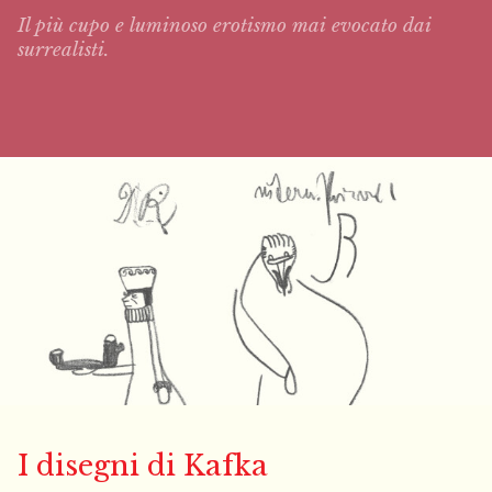
Il più cupo e luminoso erotismo mai evocato dai
surrealisti.
I disegni di Kafka