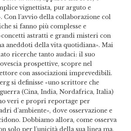
plice vignettista, pur arguto e
». Con l’avvio della collaborazione col
riche si fanno più complesse e
 «concetti astratti e grandi misteri con
na aneddoti della vita quotidiana». Mai
to ricerche tanto audaci: il suo
ovescia prospettive, scopre nel
 lettore con associazioni imprevedibili.
rg si definisse «uno scrittore che
 guerra (Cina, India, Nordafrica, Italia)
no veri e propri reportage per
uadri d’ambiente», dove osservazione e
incidono. Dobbiamo allora, come osserva
on solo per l’unicità della sua linea ma,