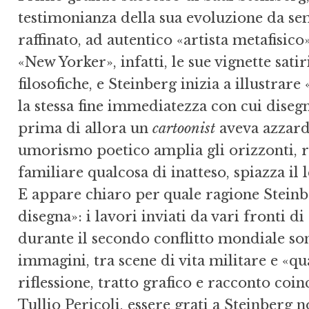
testimonianza della sua evoluzione da sem
raffinato, ad autentico «artista metafisico
«New Yorker», infatti, le sue vignette sati
filosofiche, e Steinberg inizia a illustrare
la stessa fine immediatezza con cui diseg
prima di allora un
cartoonist
aveva azzarda
umorismo poetico amplia gli orizzonti, r
familiare qualcosa di inatteso, spiazza il
E appare chiaro per quale ragione Steinbe
disegna»: i lavori inviati da vari fronti di
durante il secondo conflitto mondiale so
immagini, tra scene di vita militare e «q
riflessione, tratto grafico e racconto co
Tullio Pericoli, essere grati a Steinberg n