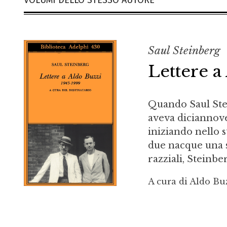
VOLUMI DELLO STESSO AUTORE
Saul Steinberg
Lettere a
Quando Saul Stei
aveva diciannove 
iniziando nello s
due nacque una so
razziali, Steinbe
A cura di Aldo Bu