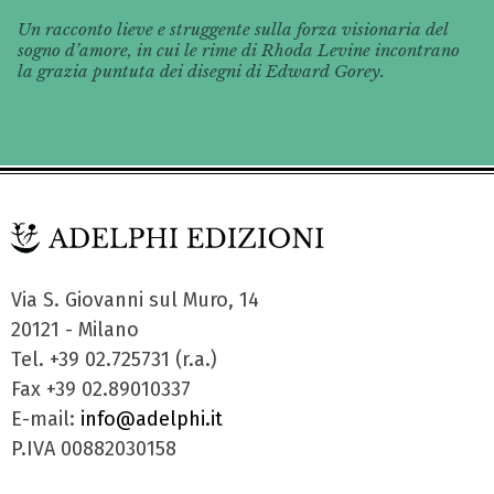
Un racconto lieve e struggente sulla forza visionaria del
sogno d’amore, in cui le rime di Rhoda Levine incontrano
la grazia puntuta dei disegni di Edward Gorey.
Via S. Giovanni sul Muro, 14
20121 - Milano
Tel. +39 02.725731 (r.a.)
Fax +39 02.89010337
E-mail:
info@adelphi.it
P.IVA 00882030158