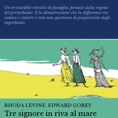
Un irresistibile ritratto di famiglia, firmato dalla regina
del perturbante. E la dimostrazione che la differenza tra
comico e sinistro è solo una questione di proporzione degli
ingredienti.
RHODA LEVINE, EDWARD GOREY
Tre signore in riva al mare