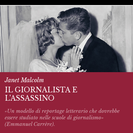
Janet Malcolm
IL GIORNALISTA E
L'ASSASSINO
«Un modello di reportage letterario che dovrebbe
essere studiato nelle scuole di giornalismo»
(Emmanuel Carrère).