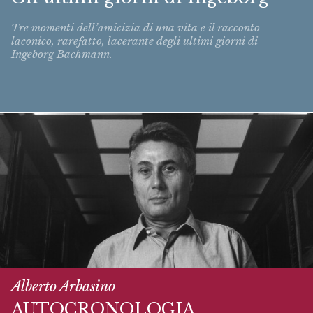
Tre momenti dell’amicizia di una vita e il racconto
laconico, rarefatto, lacerante degli ultimi giorni di
Ingeborg Bachmann.
Alberto Arbasino
AUTOCRONOLOGIA