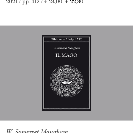
2021 / pp. 412 /
€ 24,00
€ 22,80
W. Somerset Maugham