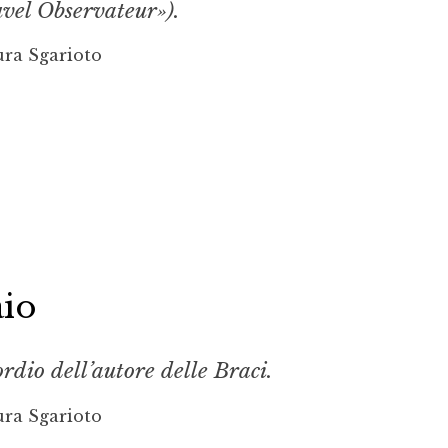
vel Observateur»).
ura Sgarioto
aio
ordio dell’autore delle Braci.
ura Sgarioto