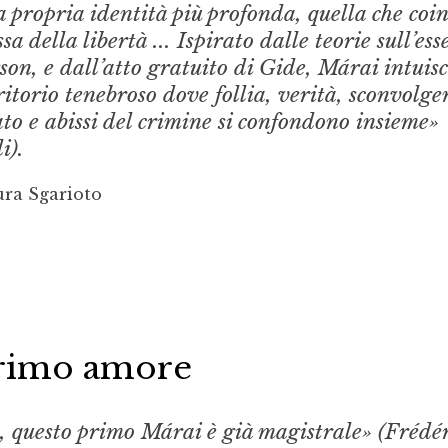
la propria identità più profonda, quella che coi
ssa della libertà ... Ispirato dalle teorie sull’ess
son, e dall’atto gratuito di Gide, Márai intuisc
ritorio tenebroso dove follia, verità, sconvolge
ato e abissi del crimine si confondono insieme»
i).
ura Sgarioto
 primo amore
e, questo primo Márai è già magistrale» (Frédé