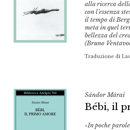
alla ricerca del
con l’essenza ste
il tempo di Berg
meta in quel ter
bellezza del cre
(Bruno Ventavol
Traduzione di La
Sándor Márai
Bébi, il
«In poche parol