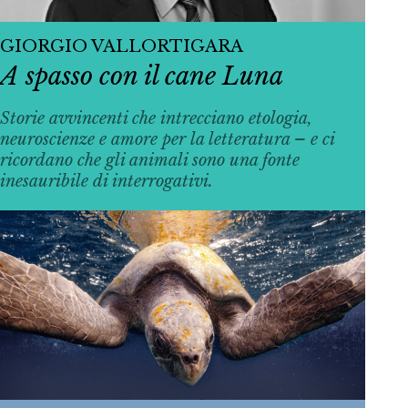
GIORGIO VALLORTIGARA
A spasso con il cane Luna
Storie avvincenti che intrecciano etologia,
neuroscienze e amore per la letteratura – e ci
ricordano che gli animali sono una fonte
inesauribile di interrogativi.