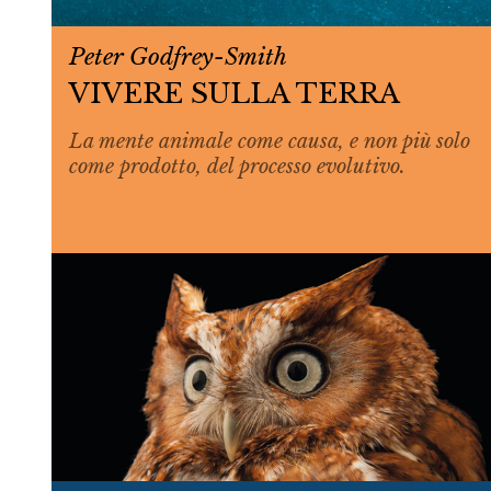
Peter Godfrey-Smith
VIVERE SULLA TERRA
La mente animale come causa, e non più solo
come prodotto, del processo evolutivo.