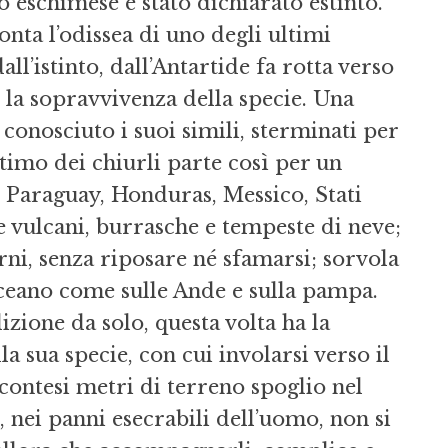
 eschi­mese è stato dichiarato estinto.
conta l’odissea di uno degli ultimi
­l’istinto, dall’Antartide fa rotta verso
 la sopravvivenza del­la specie. Una
 conosciuto i suoi simili, sterminati per
ltimo dei chiurli parte così per un
, Paraguay, Honduras, Messico, Stati
 vulcani, burrasche e tempeste di neve;
rni, senza riposare né sfamarsi; sorvola
l’oceano come sulle Ande e sulla pampa.
zione da solo, questa volta ha la
 sua specie, con cui involarsi verso il
conte­si metri di terreno spoglio nel
nei panni esecrabili dell’uo­mo, non si