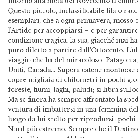
Intorno alla metà del Novecento il chiurlo
Questo piccolo, in­classificabile libro rac
esemplari, che a ogni primavera, mosso dal
l’Artide per accoppiarsi – e per garantire
condizione tragica, la sua, giacché mai ha
pu­ro diletto a partire dall’Ottocento. L’u
viaggio che ha del mira­coloso: Patagonia
Uniti, Canada... Supera catene montuose e
copre mi­gliaia di chilometri in pochi gio
foreste, fiumi, laghi, paludi; si libra sul
Ma se finora ha sempre affrontato la spedi
ventura di imbattersi in una femmina della
luogo da lui scelto per riprodursi: pochi 
Nord più estremo. Sempre che il Destino, 