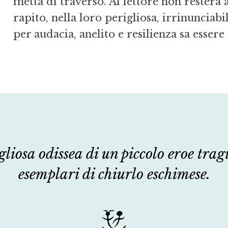
metta di traverso. Al lettore non resterà
rapito, nella loro perigliosa, irrinunciabi
per audacia, anelito e resilienza sa essere
liosa odissea di un piccolo eroe tragi
esemplari di chiurlo eschimese.