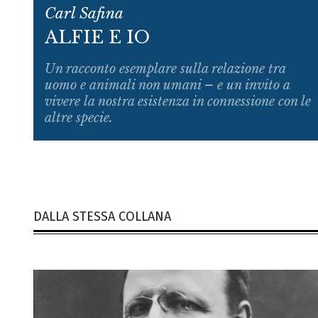
Carl Safina
ALFIE E IO
Un racconto esemplare sulla relazione tra
uomo e animali non umani – e un invito a
vivere la nostra esistenza in connessione con le
altre specie.
DALLA STESSA COLLANA