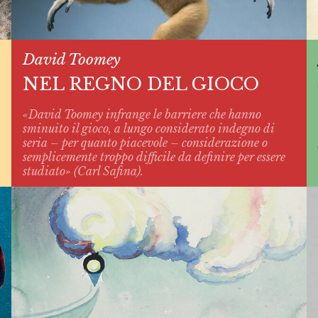
David Toomey
NEL REGNO DEL GIOCO
«David Toomey infrange le barriere che hanno
sminuito il gioco, a lungo considerato indegno di
seria – per quanto piacevole – considerazione o
semplicemente troppo difficile da definire per essere
studiato» (Carl Safina).