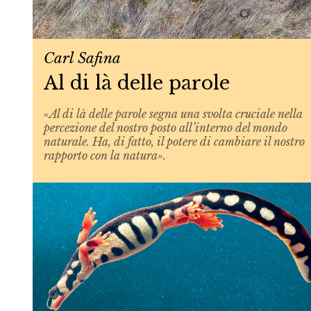
Carl Safina
Al di là delle parole
«Al di là delle parole segna una svolta cruciale nella
percezione del nostro posto all’interno del mondo
naturale. Ha, di fatto, il potere di cambiare il nostro
rapporto con la natura».