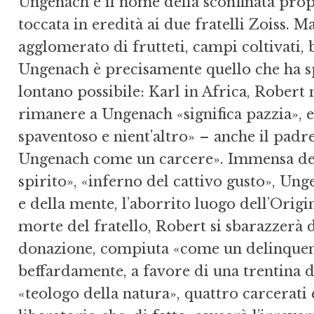
Ungenach è il nome della sconfinata prop
toccata in eredità ai due fratelli Zoiss. 
agglomerato di frutteti, campi coltivati, b
Ungenach è precisamente quello che ha spi
lontano possibile: Karl in Africa, Robert ne
rimanere a Ungenach «significa pazzia», 
spaventoso e nient’altro» – anche il padre,
Ungenach come un carcere». Immensa deva
spirito», «inferno del cattivo gusto», Unge
e della mente, l’aborrito luogo dell’Orig
morte del fratello, Robert si sbarazzerà 
donazione, compiuta «come un delinquente
beffardamente, a favore di una trentina di
«teologo della natura», quattro carcerati