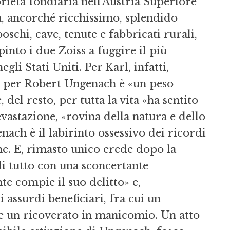
rietà fondiaria nell’Austria Superiore
Ma, ancorché ricchissimo, splendido
oschi, cave, tenute e fabbricati rurali,
nto i due Zoiss a fuggire il più
gli Stati Uniti. Per Karl, infatti,
e per Robert Ungenach è «un peso
 del resto, per tutta la vita «ha sentito
stazione, «rovina della natura e dello
nach è il labirinto ossessivo dei ricordi
ine. E, rimasto unico erede dopo la
di tutto con una sconcertante
 compie il suo delitto» e,
 assurdi beneficiari, fra cui un
 e un ricoverato in manicomio. Un atto