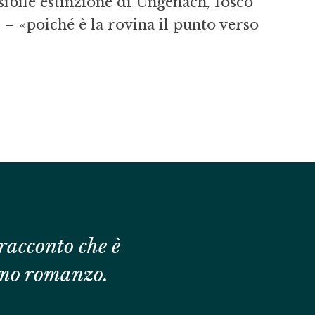
rsibile estinzione di Ungenach, fosco
 – «poiché è la rovina il punto verso
racconto che è
timo romanzo.