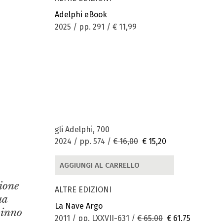
Adelphi eBook
2025 / pp. 291 /
€ 11,99
gli Adelphi, 700
2024 / pp. 574 /
€ 16,00
€ 15,20
AGGIUNGI AL CARRELLO
zione
ALTRE EDIZIONI
ua
La Nave Argo
 inno
2011 / pp. LXXVII-631 /
€ 65,00
€ 61,75