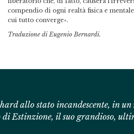
liberatorio che, di fatto, causerà l’irreve
compendio di ogni realtà fisica e mentale
cui tutto converge».
Traduzione di Eugenio Bernardi.
rd allo stato incandescente, in un 
o di
Estinzione
, il suo grandioso, ul