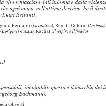
la vita schiacciata dall’infamia e dalla violenza
 che ogni uomo, nell’attimo decisivo, ha il dirit
 (Luigi Reitani).
genio Bernardi (
La cantina
), Renata Colorni (
Un bamb
(
L’origine
) e Anna Ruchat (
Il respiro e Il freddo
)
rd
pensabili, inevitabili: questo è il marchio dei l
Ingeborg Bachmann).
gda Olivetti