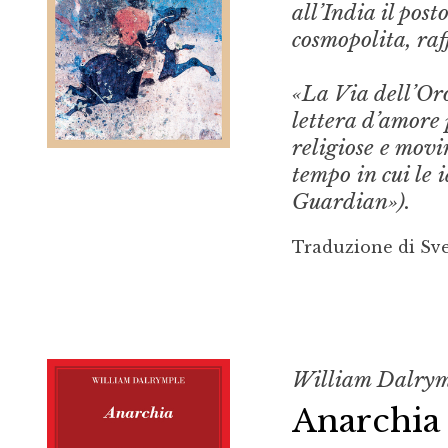
all’India il post
cosmopolita, raf
«La Via dell’Oro
lettera d’amore
religiose e movi
tempo in cui le
Guardian»).
Traduzione di Sv
William Dalry
Anarchia