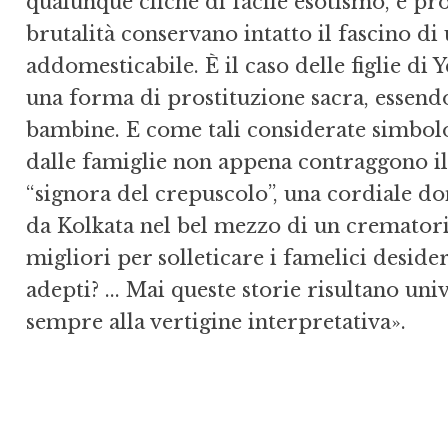
qualunque cliché di fa­cile esotismo, e p
brutalità conservano intatto il fascino di u
addomesticabile. È il caso del­le figlie di
una forma di prostituzione sacra, essendo 
bambine. E come tali considerate simbolo d
dalle famiglie non appena contraggo­no il 
“signora del crepuscolo”, una cordiale don
da Kolkata nel bel mezzo di un crematori
migliori per solleticare i famelici desideri
adepti? ... Mai que­ste storie risultano uni
sempre alla vertigine interpretativa».