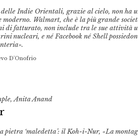
elle Indie Orientali, grazie al cielo, non ha 
e moderno. Walmart, che è la più grande societ
 di fatturato, non include tra le sue attività 
arini nucleari, e né Facebook né Shell possiedo
nteria».
evo D’Onofrio
ple, Anita Anand
r
la pietra ‘maledetta’: il Koh-i-Nur, «La monta