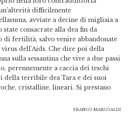
roprio nella loro contraddittoria
n'alte­rità difficilmente
 Yellamma, avviate a decine di migliaia a
state consacrate alla dea fin da
i fertilità, salvo venire ab­bandonate
virus dell’Aids. Che dire poi della
na sulla sessan­tina che vive a due passi
o, perennemente a caccia dei te­schi
 del­la terribile dea Tara e dei suoi
voche, cristalline, lineari. Si prestano
FRANCO MARCOALDI