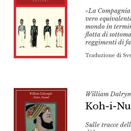
«La Compagnia d
vero equivalent
mondo in termini
flotta di sottom
reggimenti di fa
Traduzione di Sv
William Dalrym
Koh-i-Nu
Sulle tracce del