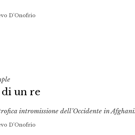
evo D’Onofrio
mple
 di un re
rofica intromissione dell’Occidente in Afghani
evo D’Onofrio