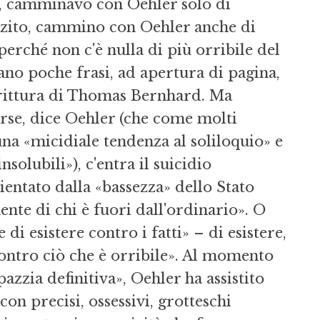
, camminavo con Oehler solo di
zzito, cammino con Oehler anche di
perché non c'è nulla di più orribile del
ano poche frasi, ad apertura di pagina,
crittura di Thomas Bernhard. Ma
orse, dice Oehler (che come molti
na «micidiale tendenza al soliloquio» e
solubili»), c'entra il suicidio
ientato dalla «bassezza» dello Stato
nte di chi è fuori dall'ordinario». O
 di esistere contro i fatti» – di esistere,
contro ciò che è orribile». Al momento
pazzia definitiva», Oehler ha assistito
on precisi, ossessivi, grotteschi