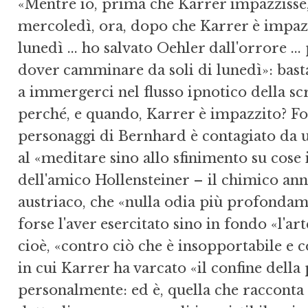
«Mentre io, prima che Karrer impazzisse
mercoledì, ora, dopo che Karrer è impa
lunedì ... ho salvato Oehler dall'orrore ... 
dover camminare da soli di lunedì»: bast
a immergerci nel flusso ipnotico della s
perché, e quando, Karrer è impazzito? F
personaggi di Bernhard è contagiato da u
al «meditare sino allo sfinimento su cose in
dell'amico Hollensteiner – il chimico ann
austriaco, che «nulla odia più profondame
forse l'aver esercitato sino in fondo «l'arte
cioè, «contro ciò che è insopportabile e 
in cui Karrer ha varcato «il confine della 
personalmente: ed è, quella che racconta c