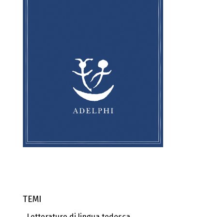
TEMI
Letterature di lingua tedesca