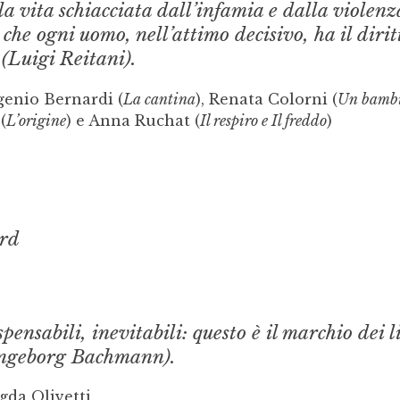
la vita schiacciata dall’infamia e dalla violenza
 che ogni uomo, nell’attimo decisivo, ha il dirit
 (Luigi Reitani).
genio Bernardi (
La cantina
), Renata Colorni (
Un bamb
(
L’origine
) e Anna Ruchat (
Il respiro e Il freddo
)
rd
pensabili, inevitabili: questo è il marchio dei l
Ingeborg Bachmann).
gda Olivetti