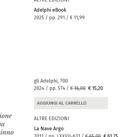
Adelphi eBook
2025 / pp. 291 /
€ 11,99
gli Adelphi, 700
2024 / pp. 574 /
€ 16,00
€ 15,20
AGGIUNGI AL CARRELLO
zione
ALTRE EDIZIONI
ua
La Nave Argo
 inno
2011 / pp. LXXVII-631 /
€ 65,00
€ 61,75