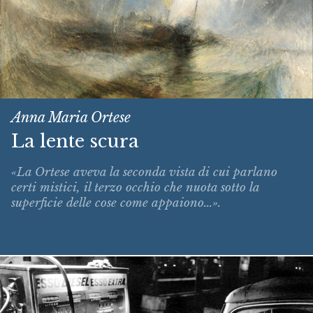
Anna Maria Ortese
La lente scura
«La Ortese aveva la seconda vista di cui parlano
certi mistici, il terzo occhio che nuota sotto la
superficie delle cose come appaiono...».