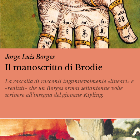
Jorge Luis Borges
Il manoscritto di Brodie
La raccolta di racconti ingannevolmente «lineari» e
«realisti» che un Borges ormai settantenne volle
scrivere all’insegna del giovane Kipling.