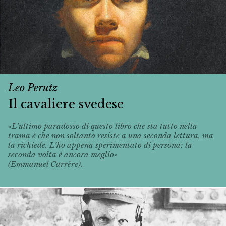
Leo Perutz
Il cavaliere svedese
«L’ultimo paradosso di questo libro che sta tutto nella
trama è che non soltanto resiste a una seconda lettura, ma
la richiede. L’ho appena sperimentato di persona: la
seconda volta è ancora meglio»
(Emmanuel Carrère).