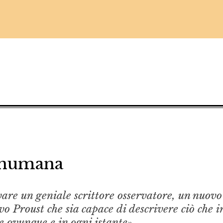
 inumana
are un geniale scrittore osservatore, un nuovo
vo Proust che sia capace di descrivere ciò che i
e ovunque e in ogni istante».