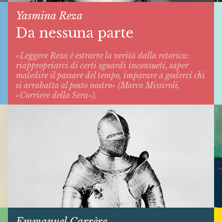
Yasmina Reza
Da nessuna parte
«Leggere Reza è estrarre la verità dalla retorica:
riappropriarci di certi sguardi inconsueti, saper
maledire il passare del tempo, imparare a goderci chi
si arrabatta al posto nostro» (Marco Missiroli,
«Corriere della Sera»).
Emmanuel Carrère