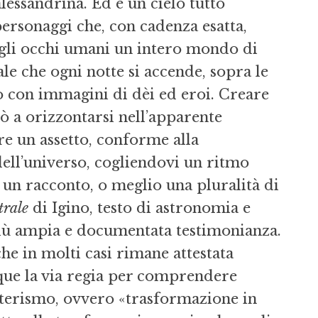
alessandrina. Ed è un cielo tutto
personaggi che, con cadenza esatta,
agli occhi umani un intero mondo di
le che ogni notte si accende, sopra le
to con immagini di dèi ed eroi. Creare
ò a orizzontarsi nell’apparente
re un assetto, conforme alla
dell’universo, cogliendovi un ritmo
a un racconto, o meglio una pluralità di
trale
di Igino, testo di astronomia e
più ampia e documentata testimonianza.
he in molti casi rimane attestata
nque la via regia per comprendere
asterismo, ovvero «trasformazione in