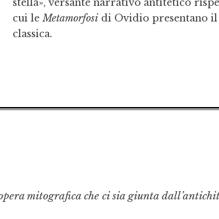
stella», versante narrativo antitetico ris
cui le
Metamorfosi
di Ovidio presentano il 
classica.
opera mitografica che ci sia giunta dall’antichi