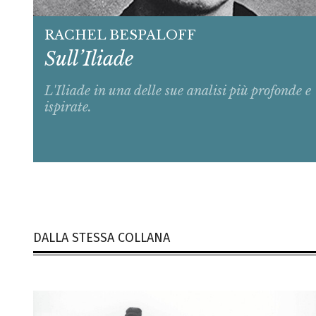
RACHEL BESPALOFF
Sull’Iliade
L'
Iliade
in una delle sue analisi più profonde e
ispirate.
DALLA STESSA COLLANA