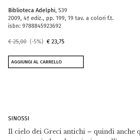
Biblioteca Adelphi
, 539
2009, 4ª ediz., pp. 199, 19 tav. a colori f.t.
isbn: 9788845923692
€ 25,00
(-5%)
€ 23,75
AGGIUNGI AL CARRELLO
SINOSSI
Il cielo dei Greci antichi – quindi anche 