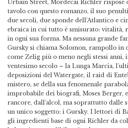
Urbain Street, Mordecai Richler rispose d
tavolo con questo romanzo, il suo penulti
due secoli, due sponde dell’Atlantico e c
ebraica in cui tutto è smisurato: vitalità, 
in ogni sua forma. Ma nessuna grande fam
Gursky si chiama Solomon, rampollo in di
come Zelig più o meno negli stessi anni, i
ventesimo secolo – la Lunga Marcia, l’ult
deposizioni del Watergate, il raid di En
mistero, se della sua fenomenale parabola
improbabile dei biografi, Moses Berger, 
rancore, dall’alcol, ma soprattutto dalle 
un unico soggetto: i Gursky. I lettori di
gli ingredienti base di ogni Richler da col