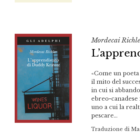
Mordecai Richl
L’apprend
«Come un poeta c
il mito del succ
in cui si abband
ebreo-canadese i
uno a cui la real
pescare...
Traduzione di Ma