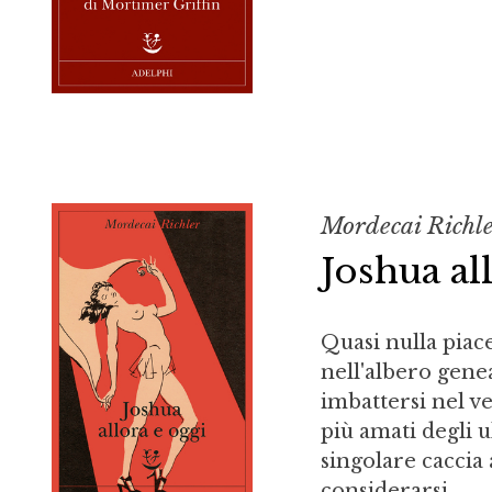
Mordecai Richl
Joshua al
Quasi nulla piac
nell'albero gene
imbattersi nel 
più amati degli u
singolare caccia a
considerarsi...