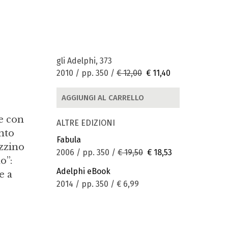
gli Adelphi, 373
2010 / pp. 350 /
€ 12,00
€ 11,40
AGGIUNGI AL CARRELLO
e con
ALTRE EDIZIONI
ento
Fabula
azzino
2006 / pp. 350 /
€ 19,50
€ 18,53
o”:
Adelphi eBook
e a
2014 / pp. 350 /
€ 6,99