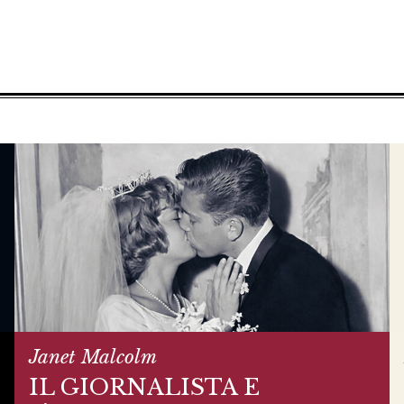
Janet Malcolm
IL GIORNALISTA E