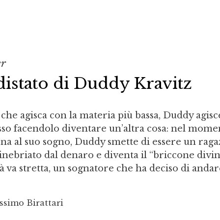
er
istato di Duddy Kravitz
he agisca con la materia più bassa, Duddy agisc
esso facendolo diventare un’altra cosa: nel mom
ona al suo sogno, Duddy smette di essere un rag
nebriato dal denaro e diventa il “briccone divin
tà va stretta, un sognatore che ha deciso di andar
ssimo Birattari