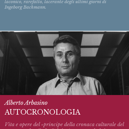
laconico, rarefatto, lacerante degli ultimi giorni di
Ingeborg Bachmann.
Alberto Arbasino
AUTOCRONOLOGIA
Vita e opere del «principe della cronaca culturale del