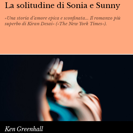
La solitudine di Sonia e Sunny
«Una storia d’amore epica e sconfinata... Il romanzo più
superbo di Kiran Desai» («The New York Times»).
Ken Greenhall