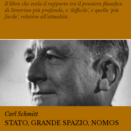
Il libro che svela il rapporto tra il pensiero filosofico
di Severino più profondo, e ‘difficile’, e quello ‘più
facile’, relativo all’attualità.
Carl Schmitt
STATO, GRANDE SPAZIO, NOMOS