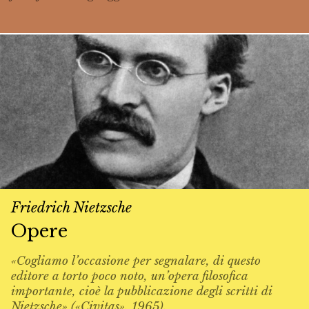
Friedrich Nietzsche
Opere
«Cogliamo l’occasione per segnalare, di questo
editore a torto poco noto, un’opera filosofica
importante, cioè la pubblicazione degli scritti di
Nietzsche» («Civitas», 1965).