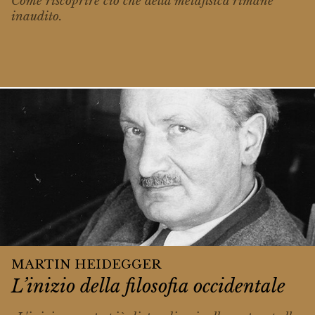
Come riscoprire ciò che della metafisica rimane
inaudito
.
MARTIN HEIDEGGER
L’inizio della filosofia occidentale