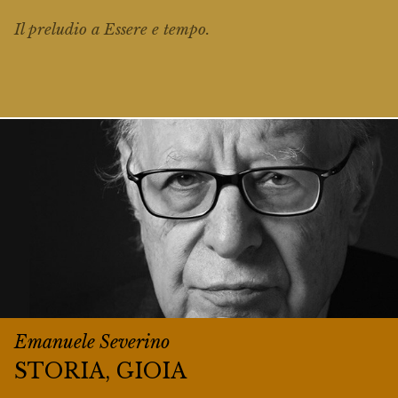
Il preludio a
Essere e tempo
.
Emanuele Severino
STORIA, GIOIA