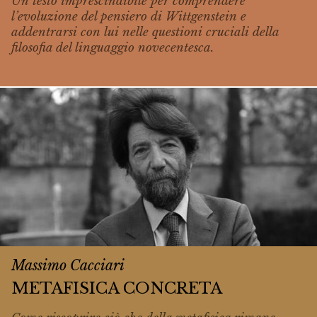
Un testo imprescindibile per comprendere
l’evoluzione del pensiero di Wittgenstein e
addentrarsi con lui nelle questioni cruciali della
filosofia del linguaggio novecentesca.
Massimo Cacciari
METAFISICA CONCRETA