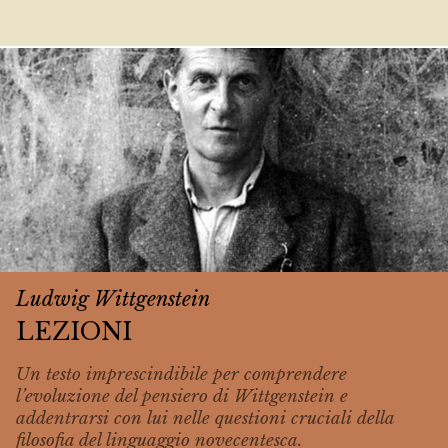
Ludwig Wittgenstein
LEZIONI
Un testo imprescindibile per comprendere
l’evoluzione del pensiero di Wittgenstein e
addentrarsi con lui nelle questioni cruciali della
filosofia del linguaggio novecentesca.