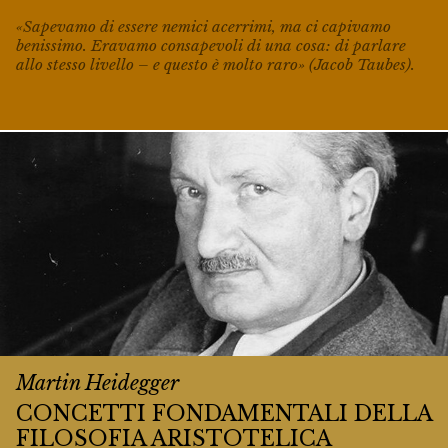
«Sapevamo di essere nemici acerrimi, ma ci capivamo
benissimo. Eravamo consapevoli di una cosa: di parlare
allo stesso livello – e questo è molto raro» (Jacob Taubes).
Martin Heidegger
CONCETTI FONDAMENTALI DELLA
FILOSOFIA ARISTOTELICA