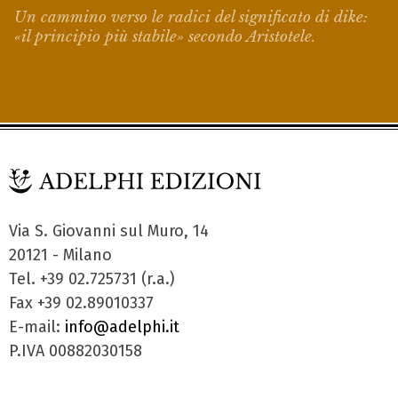
Un cammino verso le radici del significato di
dike
:
«il principio più stabile» secondo Aristotele.
Via S. Giovanni sul Muro, 14
20121 - Milano
Tel. +39 02.725731 (r.a.)
Fax +39 02.89010337
E-mail:
info@adelphi.it
P.IVA 00882030158