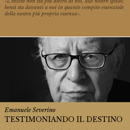
«L'inizio non sta più dietro di noi, alle no­stre spalle,
bensì sta davanti a noi in quan­to compito essenziale
della nostra più pro­pria essenza».
Emanuele Severino
TESTIMONIANDO IL DESTINO