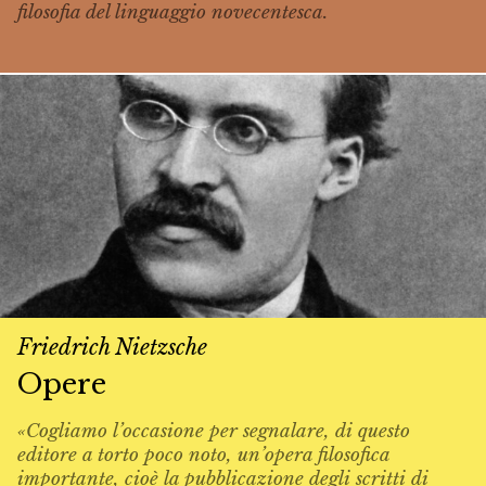
filosofia del linguaggio novecentesca.
Friedrich Nietzsche
Opere
«Cogliamo l’occasione per segnalare, di questo
editore a torto poco noto, un’opera filosofica
importante, cioè la pubblicazione degli scritti di