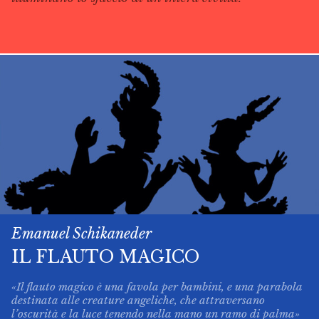
Emanuel Schikaneder
IL FLAUTO MAGICO
«Il flauto magico è una favola per bambini, e una parabola
destinata alle creature angeliche, che attraversano
l’oscurità e la luce tenendo nella mano un ramo di palma»