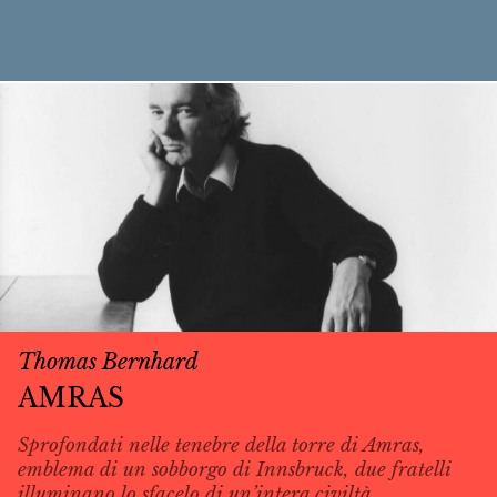
Thomas Bernhard
AMRAS
Sprofondati nelle tenebre della torre di Amras,
emblema di un sobborgo di Innsbruck, due fratelli
illuminano lo sfacelo di un’intera civiltà.