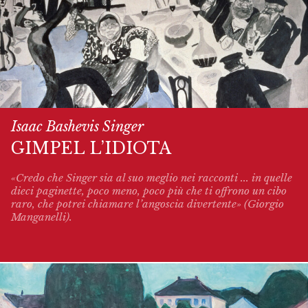
Isaac Bashevis Singer
GIMPEL L’IDIOTA
«Credo che Singer sia al suo meglio nei racconti ... in quelle
dieci paginette, poco meno, poco più che ti offrono un cibo
raro, che potrei chiamare l’angoscia divertente» (Giorgio
Manganelli).