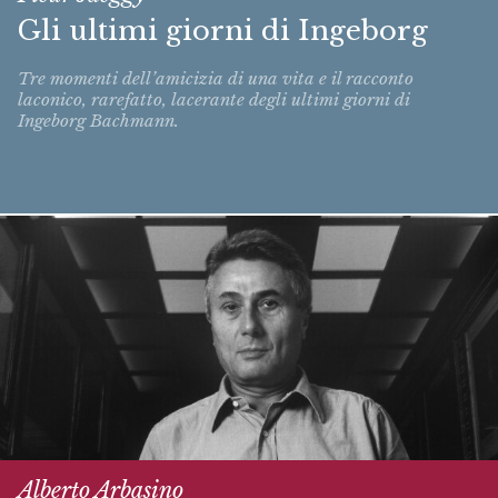
Gli ultimi giorni di Ingeborg
Tre momenti dell’amicizia di una vita e il racconto
laconico, rarefatto, lacerante degli ultimi giorni di
Ingeborg Bachmann.
Alberto Arbasino