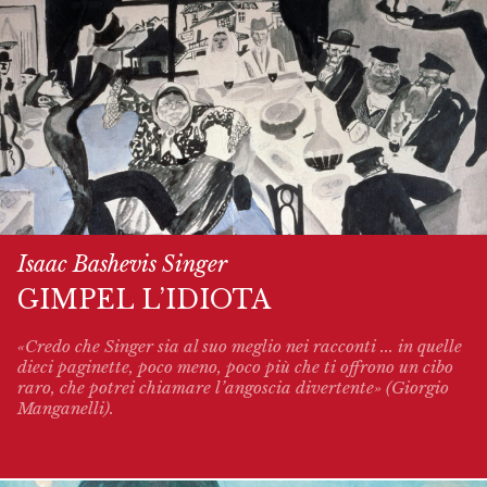
Isaac Bashevis Singer
GIMPEL L’IDIOTA
«Credo che Singer sia al suo meglio nei racconti ... in quelle
dieci paginette, poco meno, poco più che ti offrono un cibo
raro, che potrei chiamare l’angoscia divertente» (Giorgio
Manganelli).