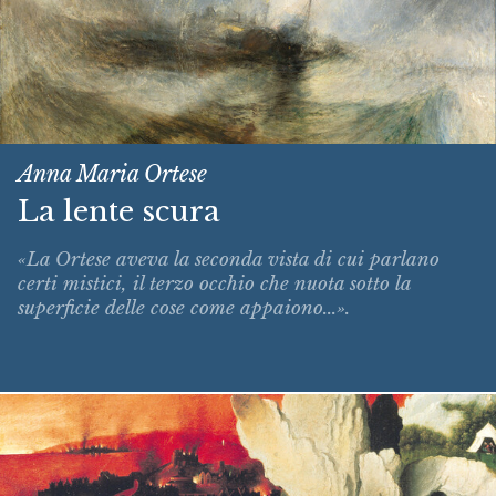
Anna Maria Ortese
La lente scura
«La Ortese aveva la seconda vista di cui parlano
certi mistici, il terzo occhio che nuota sotto la
superficie delle cose come appaiono...».