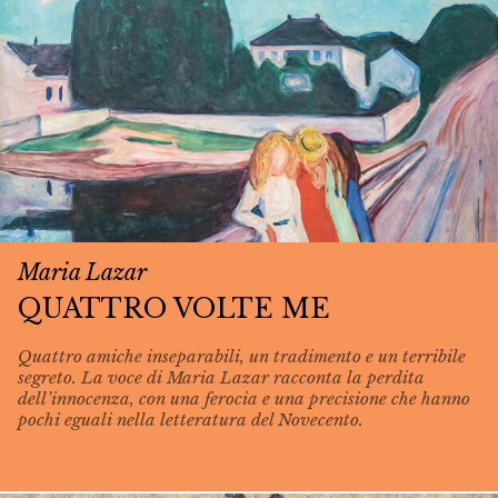
Maria Lazar
QUATTRO VOLTE ME
Quattro amiche inseparabili, un tradimento e un terribile
segreto. La voce di Maria Lazar racconta la perdita
dell’innocenza, con una ferocia e una precisione che hanno
pochi eguali nella letteratura del Novecento.