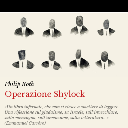
Philip Roth
Operazione Shylock
«Un libro infernale, che non si riesce a smettere di leggere.
Una riflessione sul giudaismo, su Israele, sull’invecchiare,
sulla menzogna, sull’invenzione, sulla letteratura...»
(Emmanuel Carrère).