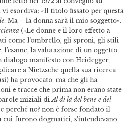
nne letto nel 1972 al convegno su
vi esordiva: «Il titolo fissato per questa
le
. Ma – la donna sarà il mio soggetto».
scienza
(«Le donne e il loro effetto a
i come l’ombrello, gli sproni, gli stili
, l’esame, la valutazione di un oggetto
 un dialogo manifesto con Heidegger,
licare a Nietzsche quella sua ricerca
usi) ha provocato, ma che gli ha
ioni e tracce che prima non erano state
parole iniziali di
Al di là del bene e del
 e perché no? non è forse fondato il
 in cui furono dogmatici, s’intendevano