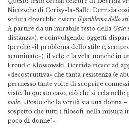
Questo testo ormai celebre di Derrida ve
Nietzsche di Cerisy-la-Salle. Derrida così 
seduta dovrebbe essere
il problema dello sti
A partire da un mirabile testo della
Gaia 
distanza»), e coinvolgendo oggetti disparat
(perché «il problema dello stile è, sempre
acuminato»), il velo e la vela, nonché in
Freud e Klossowski, Derrida riesce ad app
«decostruttiva» che tanta resistenza (e ab
permesso tante volte di scoprire conness
viste. In questo caso, ciò che si cela nelle 
male
: «Posto che la verità sia una donna –
sospetto che tutti i filosofi, nella misura
poco di donne?».