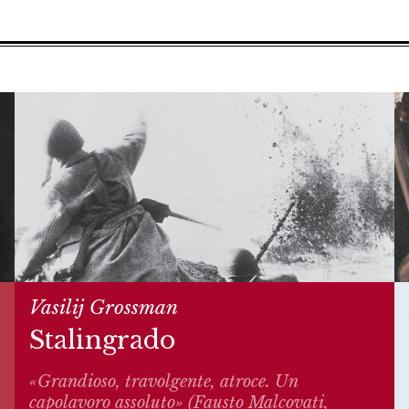
Vasilij Grossman
Stalingrado
«Grandioso, travolgente, atroce. Un
capolavoro assoluto» (Fausto Malcovati,