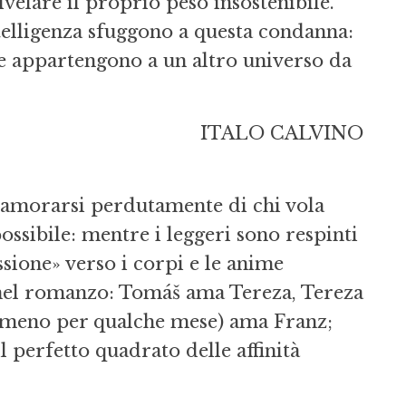
elare il proprio peso insostenibile.
intelligenza sfuggono a questa condanna:
che appartengono a un altro universo da
ITALO CALVINO
namorarsi perdutamente di chi vola
 possibile: mentre i leggeri sono respinti
ssione» verso i corpi e le anime
 nel romanzo: Tomáš ama Tereza, Tereza
lmeno per qualche mese) ama Franz;
l perfetto quadrato delle affinità