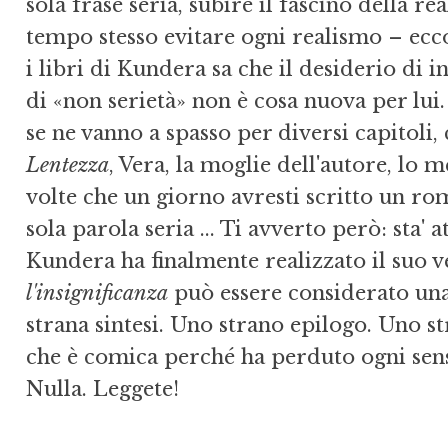
sola frase seria, subire il fascino della
tempo stes­so evitare ogni realismo – ec
i libri di Kundera sa che il desiderio di
di «non serietà» non è cosa nuova per lui. 
se ne vanno a spasso per diversi capitoli,
Lentezza
, Vera, la moglie dell'autore, lo 
volte che un giorno avresti scritto un ro
sola parola seria ... Ti avverto pe­rò: sta'
Kundera ha finalmente realizzato il suo v
l'insignificanza
può essere considerato una 
strana sintesi. Uno strano epilogo. Uno st
che è comica perché ha perduto ogni sen
Nulla. Leggete!