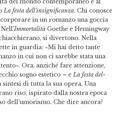
 realtà del mondo contemporaneo e al
co
La festa dell'insignifi­canza
. Chi conosce
 incorporare in un romanzo una goccia
Nell'
Im­mortalità
Goe­the e Hemingway
 chiacchierano, si divertono. Nella
mette in guardia: «Mi hai detto tante
manzo in cui non ci sarebbe stata una
 attento». Ora, anziché fare attenzione,
ecchio sogno estetico – e
La festa del­
sintesi di tutta la sua opera. Una
rano riso, ispirato dalla nostra epoca
so dell'umo­rismo. Che dire ancora?