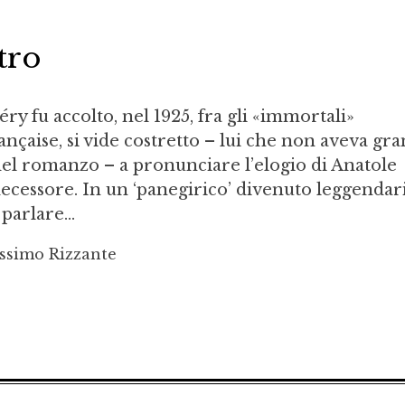
tro
y fu accolto, nel 1925, fra gli «immortali»
ançaise, si vide costretto – lui che non aveva gr
 del romanzo – a pronunciare l’elogio di Anatole
ecessore. In un ‘panegirico’ divenuto leggendar
parlare...
ssimo Rizzante