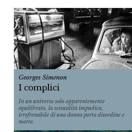
Georges Simenon
I complici
In un universo solo apparentemente
equilibrato, la sessualità impudica,
irrefrenabile di una donna porta disordine e
morte.