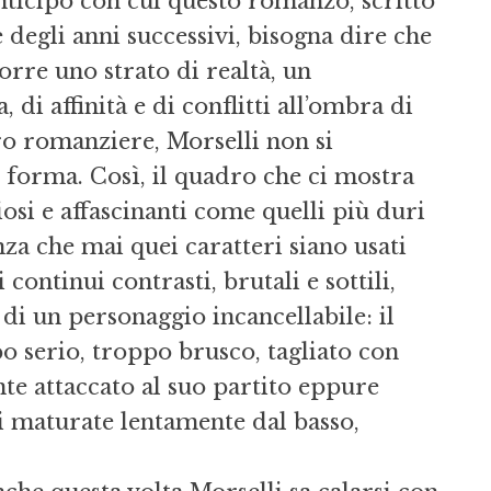
nticipo con cui questo romanzo, scritto
 degli anni successivi, bisogna dire che
rre uno strato di realtà, un
 di affinità e di conflitti all’ombra di
o romanziere, Morselli non si
 forma. Così, il quadro che ci mostra
osi e affascinanti come quelli più duri
enza che mai quei caratteri siano usati
ontinui contrasti, brutali e sottili,
 di un personaggio incancellabile: il
po serio, troppo brusco, tagliato con
nte attaccato al suo partito eppure
i maturate lentamente dal basso,