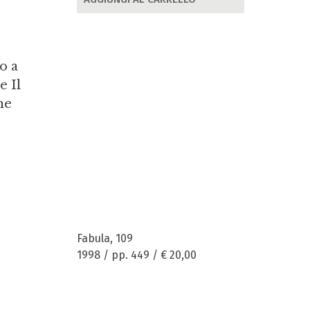
o a
e Il
ne
Fabula, 109
1998 / pp. 449 /
€ 20,00