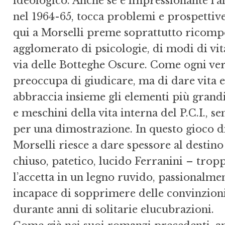
ideologico. Anche se è impressionante l’a
nel 1964-65, tocca problemi e prospettive
qui a Morselli preme soprattutto ricompo
agglomerato di psicologie, di modi di vita,
via delle Botteghe Oscure. Come ogni ver
preoccupa di giudicare, ma di dare vita e
abbraccia insieme gli elementi più grandi
e meschini della vita interna del P.C.I., s
per una dimostrazione. In questo gioco di c
Morselli riesce a dare spessore al destino
chiuso, patetico, lucido Ferranini – trop
l’accetta in un legno ruvido, passionalme
incapace di sopprimere delle convinzion
durante anni di solitarie elucubrazioni.