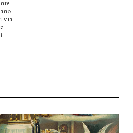
ente
gnano
i sua
ua
i