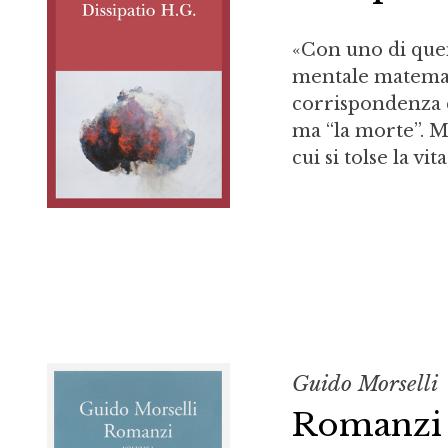
«Con uno di quei
mentale matemati
corrispondenza co
ma “la morte”. M
cui si tolse la vit
Guido Morselli
Romanzi 