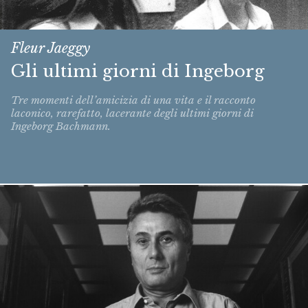
Fleur Jaeggy
Gli ultimi giorni di Ingeborg
Tre momenti dell’amicizia di una vita e il racconto
laconico, rarefatto, lacerante degli ultimi giorni di
Ingeborg Bachmann.