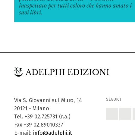
inaspettato per tutti coloro che hanno amato i
suoi libri.
SEGUICI
Via S. Giovanni sul Muro, 14
20121 - Milano
Tel. +39 02.725731 (r.a.)
Fax +39 02.89010337
E-mail:
info@adelphi.it