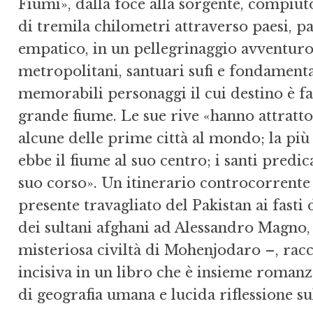
Fiumi», dalla foce alla sorgente, compiuto
di tremila chilometri attraverso paesi, 
empatico, in un pellegrinaggio avventuro
metropolitani, santuari sufi e fondamentali
memorabili personaggi il cui destino è fa
grande fiume. Le sue rive «hanno attratto
alcune delle prime città al mondo; la più 
ebbe il fiu­me al suo centro; i santi predic
suo corso». Un itinerario controcorrente
presente travagliato del Pakistan ai fasti
dei sultani afghani ad Alessandro Magno, 
misteriosa civiltà di Mohenjodaro –, racc
incisiva in un libro che è insieme romanzo
di geografia umana e lucida riflessione su