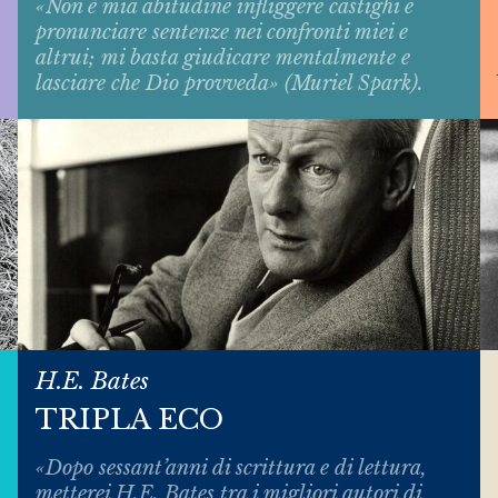
«Non è mia abitudine infliggere castighi e
pronunciare sentenze nei confronti miei e
altrui; mi basta giudicare mentalmente e
lasciare che Dio provveda» (Muriel Spark).
H.E. Bates
TRIPLA ECO
«Dopo sessant’anni di scrittura e di lettura,
metterei H.E. Bates tra i migliori autori di