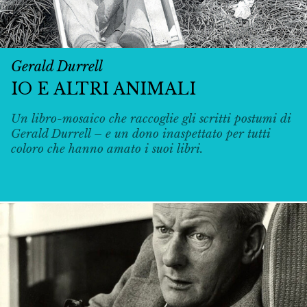
Gerald Durrell
IO E ALTRI ANIMALI
Un libro-mosaico che raccoglie gli scritti postumi di
Gerald Durrell – e un dono inaspettato per tutti
coloro che hanno amato i suoi libri.