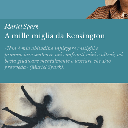
Muriel Spark
A mille miglia da Kensington
«Non è mia abitudine infliggere castighi e
pronunciare sentenze nei confronti miei e altrui; mi
basta giudicare mentalmente e lasciare che Dio
provveda» (Muriel Spark).