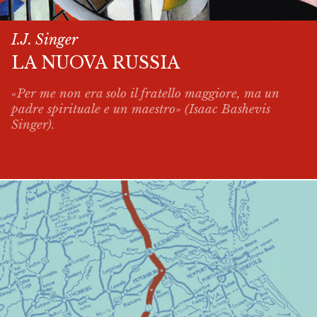
I.J. Singer
LA NUOVA RUSSIA
«Per me non era solo il fratello maggiore, ma un
padre spirituale e un maestro» (Isaac Bashevis
Singer).