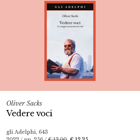
Oliver Sacks
Vedere voci
gli Adelphi, 643
2022 / pp. 256 /
€ 13,00
€ 12,35