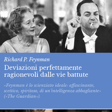
Richard P. Feynman
Deviazioni perfettamente
ragionevoli dalle vie battute
«Feynman è lo scienziato ideale: affascinante,
scettico, spiritoso, di un’intelligenza abbagliante»
(«The Guardian»).