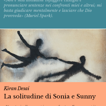
«Non è mia abitudine infliggere castighi e
pronunciare sentenze nei confronti miei e altrui; mi
basta giudicare mentalmente e lasciare che Dio
provveda» (Muriel Spark).
Kiran Desai
La solitudine di Sonia e Sunny