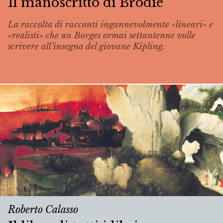
Il manoscritto di Brodie
La raccolta di racconti ingannevolmente «lineari» e
«realisti» che un Borges ormai settantenne volle
scrivere all’insegna del giovane Kipling.
Roberto Calasso