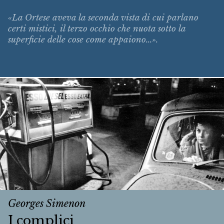
«La Ortese aveva la seconda vista di cui parlano
certi mistici, il terzo occhio che nuota sotto la
superficie delle cose come appaiono...».
Georges Simenon
I complici