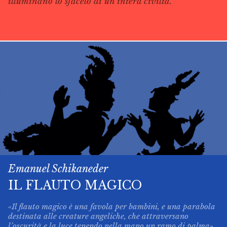
illuminano lo sfacelo di un’intera civiltà.
Emanuel Schikaneder
IL FLAUTO MAGICO
«Il flauto magico è una favola per bambini, e una parabola
destinata alle creature angeliche, che attraversano
l’oscurità e la luce tenendo nella mano un ramo di palma»