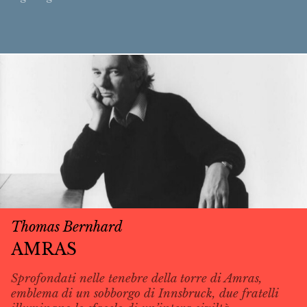
Thomas Bernhard
AMRAS
Sprofondati nelle tenebre della torre di Amras,
emblema di un sobborgo di Innsbruck, due fratelli