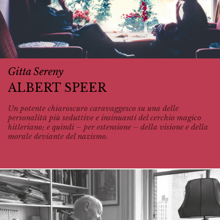
Gitta Sereny
ALBERT SPEER
Un potente chiaroscuro caravaggesco su una delle
personalità più seduttive e insinuanti del cerchio magico
hitleriano; e quindi – per estensione – della visione e della
morale deviante del nazismo.