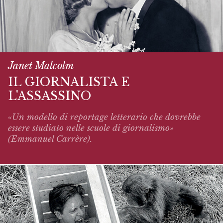
Janet Malcolm
IL GIORNALISTA E
L'ASSASSINO
«Un modello di reportage letterario che dovrebbe
essere studiato nelle scuole di giornalismo»
(Emmanuel Carrère).