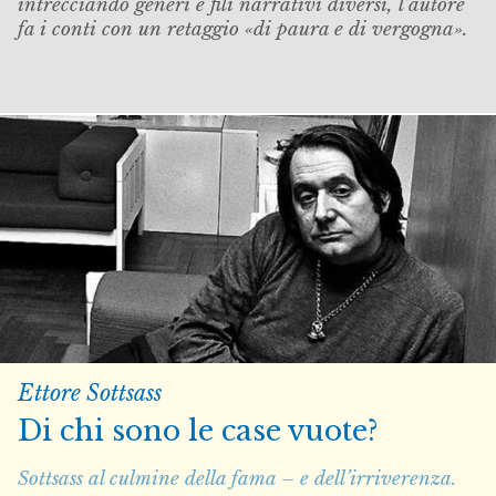
intrecciando generi e fili narrativi diversi, l’autore
fa i conti con un retaggio «di paura e di vergogna».
Ettore Sottsass
Di chi sono le case vuote?
Sottsass al culmine della fama – e dell’irriverenza.