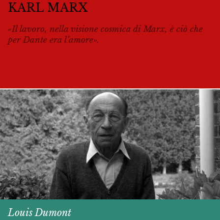
KARL MARX
«Il lavoro, nella visione cosmica di Marx, è ciò che
per Dante era l’amore».
Louis Dumont