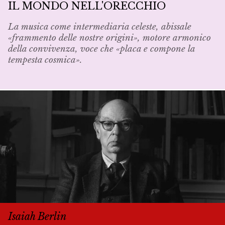
IL MONDO NELL'ORECCHIO
La musica come intermediaria celeste, abissale
«frammento delle nostre origini», motore armonico
della convivenza, voce che «placa e compone la
tempesta cosmica».
Isaiah Berlin