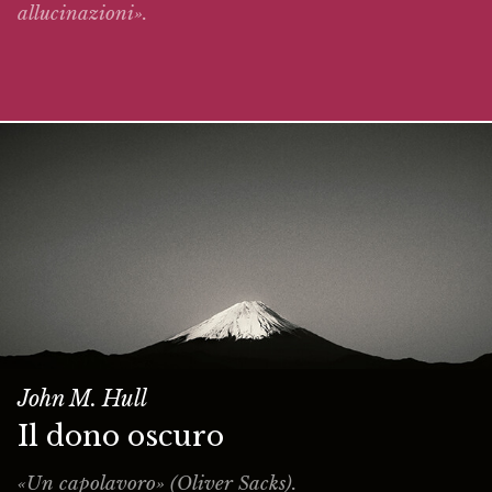
allucinazioni».
John M. Hull
Il dono oscuro
«Un capolavoro» (Oliver Sacks).